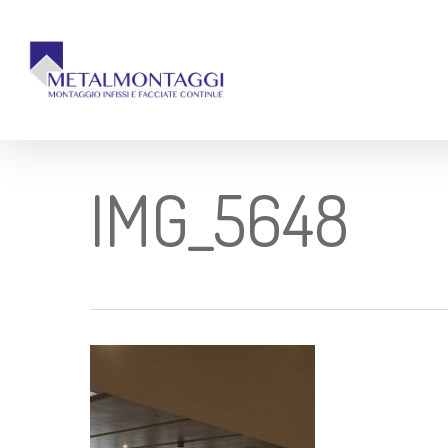
Skip
to
main
content
IMG_5648