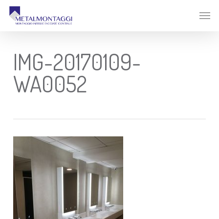
Skip
Menu
Men
to
main
content
IMG-20170109-
WA0052