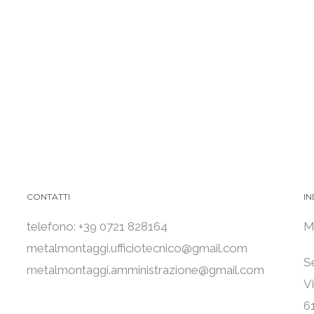
CONTATTI
IN
telefono: +39 0721 828164
M
metalmontaggi.ufficiotecnico@gmail.com
S
metalmontaggi.amministrazione@gmail.com
V
6